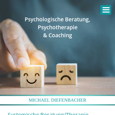
Zum
Inhalt
springen
Psychologische Beratung,
Psychotherapie
& Coaching
MICHAEL DIEFENBACHER
Systemische Beratung/Therapie