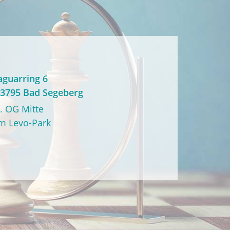
aguarring 6
3795 Bad Segeberg
.
OG Mitte
m Levo-Park