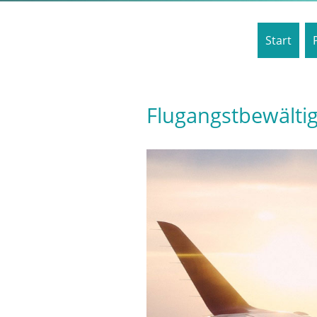
Start
Flugangstbewälti