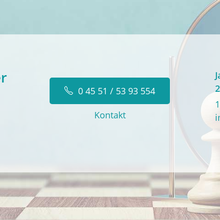
r
J
2
0 45 51 / 53 93 554
1
Kontakt
i